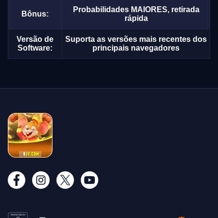
Probabilidades MAIORES, retirada
Bônus:
rápida
Versão de
Suporta as versões mais recentes dos
Software:
principais navegadores