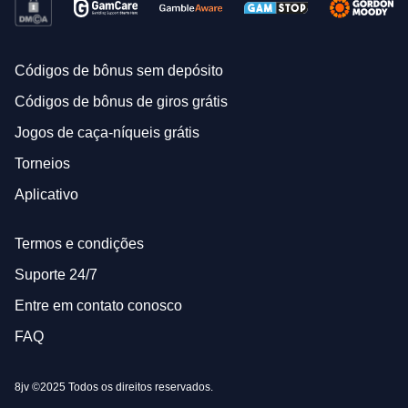
Códigos de bônus sem depósito
Códigos de bônus de giros grátis
Jogos de caça-níqueis grátis
Torneios
Aplicativo
Termos e condições
Suporte 24/7
Entre em contato conosco
FAQ
8jv ©2025 Todos os direitos reservados.